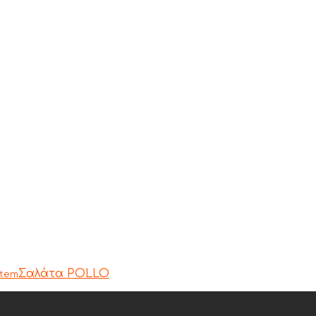
Σαλάτα POLLO
item