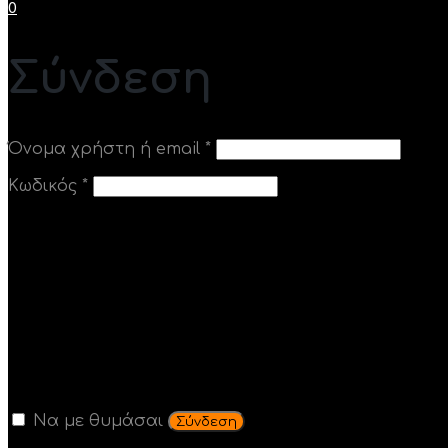
0
Σύνδεση
Απαιτείται
Όνομα χρήστη ή email
*
Απαιτείται
Κωδικός
*
Να με θυμάσαι
Σύνδεση