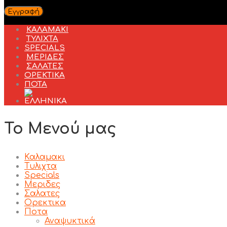
Εγγραφή
ΚΑΛΑΜΑΚΙ
ΤΥΛΙΧΤΑ
SPECIALS
ΜΕΡΙΔΕΣ
ΣΑΛΑΤΕΣ
ΟΡΕΚΤΙΚΑ
ΠΟΤΑ
Το Μενού μας
Καλαμακι
Τυλιχτα
Specials
Μεριδες
Σαλατες
Ορεκτικα
Ποτα
Αναψυκτικά