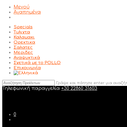
Μενού
Αγαπημένα
Specials
Τυλιχτα
Καλαμακι
Ορεκτικα
Σαλατες
Μεριδες
Αναψυκτικά
Σχετικά με το POLLO
Επικοινωνία
Γράψε και πάτησε enter για αναζή
Τηλεφωνική παραγγελία
+30 22860 31603
0