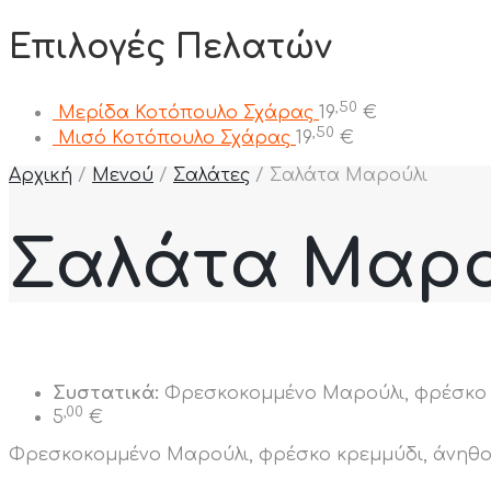
Επιλογές Πελατών
,50
Μερίδα Κοτόπουλο Σχάρας
19
€
,50
Μισό Κοτόπουλο Σχάρας
19
€
Αρχική
/
Μενού
/
Σαλάτες
/
Σαλάτα Μαρούλι
Σαλάτα Μαρο
Συστατικά:
Φρεσκοκομμένο Μαρούλι, φρέσκο κρ
,00
5
€
Φρεσκοκομμένο Μαρούλι, φρέσκο κρεμμύδι, άνηθο,